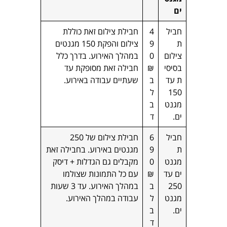
ים
חביל
4
חבילת צילום זאת כוללת
ת
9
צילום והפקת 150 מגנטים
צילום
0
במהלך האירוע. בדרך כלל
בסיסי
₪
חבילה זאת מסופקת עד
ת עד
ב
שעתיים עבודה באירוע.
150
ל
מגנט
ב
ים.
ד
חביל
6
חבילת צילום של 250
ת
9
מגנטים באירוע. בחבילה זאת
מגנט
0
מקבלים גם הגדלות + דיסק
ים עד
₪
עם כל התמונות שצולמו
250
ב
במהלך האירוע. עד 3 שעות
מגנט
ל
עבודה במהלך האירוע.
ים.
ב
ד