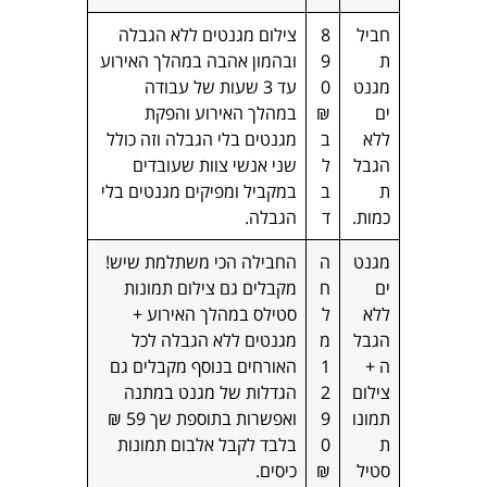
חביל
8
צילום מגנטים ללא הגבלה
ת
9
ובהמון אהבה במהלך האירוע
מגנט
0
עד 3 שעות של עבודה
ים
₪
במהלך האירוע והפקת
ללא
ב
מגנטים בלי הגבלה וזה כולל
הגבל
ל
שני אנשי צוות שעובדים
ת
ב
במקביל ומפיקים מגנטים בלי
כמות.
ד
הגבלה.
מגנט
ה
החבילה הכי משתלמת שיש!
ים
ח
מקבלים גם צילום תמונות
ללא
ל
סטילס במהלך האירוע +
הגבל
מ
מגנטים ללא הגבלה לכל
ה +
1
האורחים בנוסף מקבלים גם
צילום
2
הגדלות של מגנט במתנה
תמונו
9
ואפשרות בתוספת שך 59 ₪
ת
0
בלבד לקבל אלבום תמונות
סטיל
₪
כיסים.